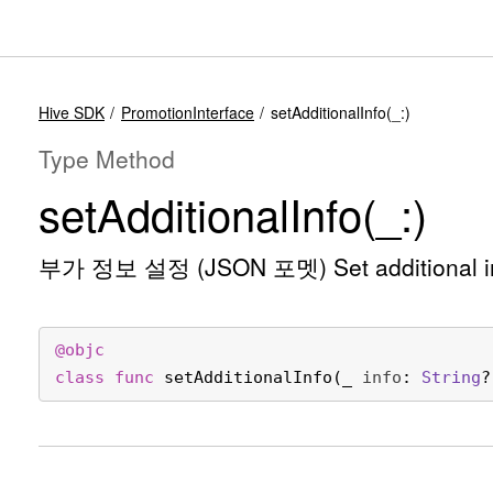
Hive SDK
PromotionInterface
setAdditionalInfo(_:)
Type Method
set
Additional
Info(_:)
부가 정보 설정 (JSON 포멧) Set additional inf
@objc
class
func
setAdditionalInfo
(
_
info
: 
String
?