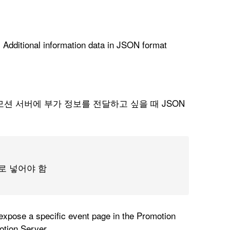
ional information data in JSON format
션 서버에 부가 정보를 전달하고 싶을 때 JSON
로 넣어야 함
expose a specific event page in the Promotion
otion Server.