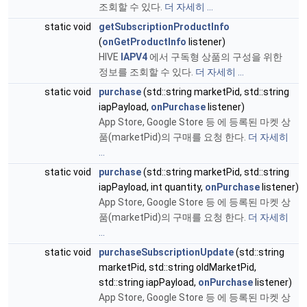
조회할 수 있다.
더 자세히 ...
static void
getSubscriptionProductInfo
(
onGetProductInfo
listener)
HIVE
IAPV4
에서 구독형 상품의 구성을 위한
정보를 조회할 수 있다.
더 자세히 ...
static void
purchase
(std::string marketPid, std::string
iapPayload,
onPurchase
listener)
App Store, Google Store 등 에 등록된 마켓 상
품(marketPid)의 구매를 요청 한다.
더 자세히
...
static void
purchase
(std::string marketPid, std::string
iapPayload, int quantity,
onPurchase
listener)
App Store, Google Store 등 에 등록된 마켓 상
품(marketPid)의 구매를 요청 한다.
더 자세히
...
static void
purchaseSubscriptionUpdate
(std::string
marketPid, std::string oldMarketPid,
std::string iapPayload,
onPurchase
listener)
App Store, Google Store 등 에 등록된 마켓 상