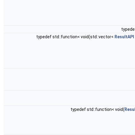
typedef
typedef std::function< void(std::vector<
ResultAPI
typedef std::function< void(
Resu