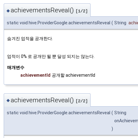
achievementsReveal()
◆
[1/2]
static void hive.ProviderGoogle.achievementsReveal
(
String
achi
숨겨진 업적을 공개한다.
업적이 0% 로 공개만 될 뿐 달성 되지는 않는다.
매개변수
achievementId
공개할 achievementId
achievementsReveal()
◆
[2/2]
static void hive.ProviderGoogle.achievementsReveal
(
String
onAchieve
)