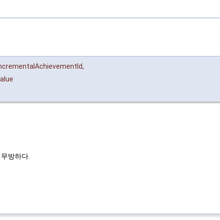
incrementalAchievementId
,
alue
 무방하다.