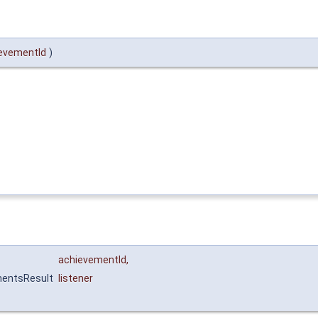
evementId
)
achievementId
,
mentsResult
listener