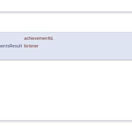
achievementId
,
mentsResult
listener