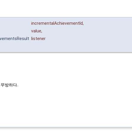
incrementalAchievementId
,
value
,
evementsResult
listener
 무방하다.