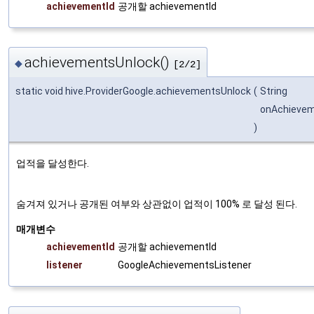
achievementId
공개할 achievementId
achievementsUnlock()
◆
[2/2]
static void hive.ProviderGoogle.achievementsUnlock
(
String
onAchieve
)
업적을 달성한다.
숨겨져 있거나 공개된 여부와 상관없이 업적이 100% 로 달성 된다.
매개변수
achievementId
공개할 achievementId
listener
GoogleAchievementsListener