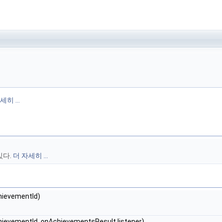
세히 ...
있다.
더 자세히 ...
hievementId)
hievementId, onAchievementsResult listener)