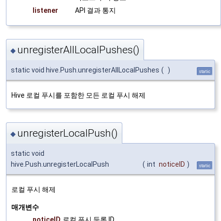
listener
API 결과 통지
unregisterAllLocalPushes()
◆
static void hive.Push.unregisterAllLocalPushes
(
)
static
Hive 로컬 푸시를 포함한 모든 로컬 푸시 해제
unregisterLocalPush()
◆
static void
hive.Push.unregisterLocalPush
(
int
noticeID
)
static
로컬 푸시 해제
매개변수
noticeID
로컬 푸시 등록 ID