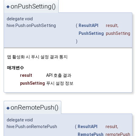
onPushSetting()
◆
delegate void
hive.Push.onPushSetting
(
ResultAPI
result
,
PushSetting
pushSetting
)
앱 활성화 시 푸시 설정 결과 통지
매개변수
result
API 호출 결과
pushSetting
푸시 설정 정보
onRemotePush()
◆
delegate void
hive.Push.onRemotePush
(
ResultAPI
result
,
RemotePush
remotePush