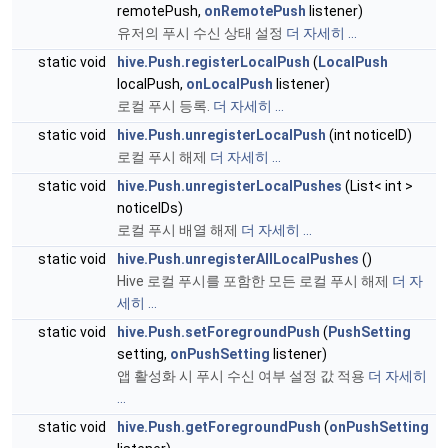
remotePush,
onRemotePush
listener)
유저의 푸시 수신 상태 설정
더 자세히 ...
static void
hive.Push.registerLocalPush
(
LocalPush
localPush,
onLocalPush
listener)
로컬 푸시 등록.
더 자세히 ...
static void
hive.Push.unregisterLocalPush
(int noticeID)
로컬 푸시 해제
더 자세히 ...
static void
hive.Push.unregisterLocalPushes
(List< int >
noticeIDs)
로컬 푸시 배열 해제
더 자세히 ...
static void
hive.Push.unregisterAllLocalPushes
()
Hive 로컬 푸시를 포함한 모든 로컬 푸시 해제
더 자
세히 ...
static void
hive.Push.setForegroundPush
(
PushSetting
setting,
onPushSetting
listener)
앱 활성화 시 푸시 수신 여부 설정 값 적용
더 자세히
...
static void
hive.Push.getForegroundPush
(
onPushSetting