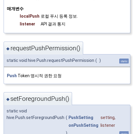
매개변수
localPush
로컬 푸시 등록 정보.
listener
API 결과 통지
requestPushPermission()
◆
static void hive.Push.requestPushPermission
(
)
static
Push
Token 명시적 권한 요청
setForegroundPush()
◆
static void
hive.Push.setForegroundPush
(
PushSetting
setting
,
onPushSetting
listener
)
static