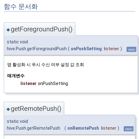
함수 문서화
getForegroundPush()
◆
static void
hive.Push.getForegroundPush
(
onPushSetting
listener
)
static
앱 활성화 시 푸시 수신 여부 설정 값 조회
매개변수
listener
onPushSetting
getRemotePush()
◆
static void
hive.Push.getRemotePush
(
onRemotePush
listener
)
static