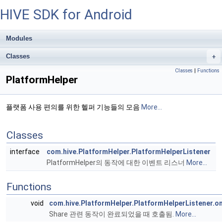
HIVE SDK for Android
Modules
Classes
+
Classes
|
Functions
PlatformHelper
플랫폼 사용 편의를 위한 헬퍼 기능들의 모음
More...
Classes
interface
com.hive.PlatformHelper.PlatformHelperListener
PlatformHelper의 동작에 대한 이벤트 리스너
More...
Functions
void
com.hive.PlatformHelper.PlatformHelperListener.o
Share 관련 동작이 완료되었을 때 호출됨.
More...