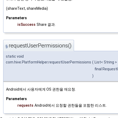
(shareText, shareMedia)
Parameters
isSuccess
Share 결과.
requestUserPermissions()
§
static void
com.hive.PlatformHelper.requestUserPermissions
(
List< String >
final Reques
)
Android에서 사용자에게 OS 권한을 재요청.
Parameters
requests
Android에서 요청할 권한들을 포함한 리스트.