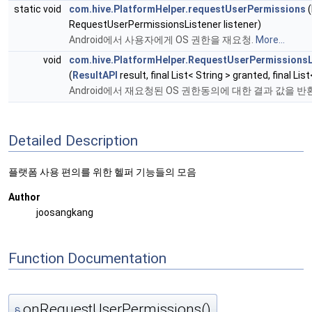
static void
com.hive.PlatformHelper.requestUserPermissions
(
RequestUserPermissionsListener listener)
Android에서 사용자에게 OS 권한을 재요청.
More...
void
com.hive.PlatformHelper.RequestUserPermissions
(
ResultAPI
result, final List< String > granted, final Lis
Android에서 재요청된 OS 권한동의에 대한 결과 값을 반
Detailed Description
플랫폼 사용 편의를 위한 헬퍼 기능들의 모음
Author
joosangkang
Function Documentation
onRequestUserPermissions()
§