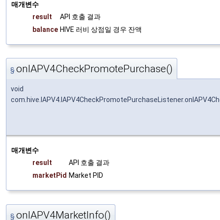
매개변수
result
API 호출 결과
balance
HIVE 러비 상점일 경우 잔액
onIAPV4CheckPromotePurchase()
§
void
com.hive.IAPV4.IAPV4CheckPromotePurchaseListener.onIAPV4C
매개변수
result
API 호출 결과
marketPid
Market PID
onIAPV4MarketInfo()
§