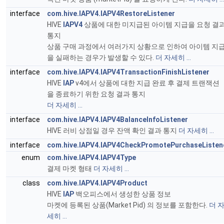
interface
com.hive.IAPV4.IAPV4RestoreListener
HIVE
IAPV4
상품에 대한 미지급된 아이템 지급을 요청 결
통지
상품 구매 과정에서 여러가지 상황으로 인하여 아이템 지
을 실패하는 경우가 발생할 수 있다.
더 자세히 ...
interface
com.hive.IAPV4.IAPV4TransactionFinishListener
HIVE
IAP
v4에서 상품에 대한 지급 완료 후 결제 트랜잭션
을 종료하기 위한 요청 결과 통지
더 자세히 ...
interface
com.hive.IAPV4.IAPV4BalanceInfoListener
HIVE 러비 상점일 경우 잔액 확인 결과 통지
더 자세히 ...
interface
com.hive.IAPV4.IAPV4CheckPromotePurchaseListen
enum
com.hive.IAPV4.IAPV4Type
결제 마켓 형태
더 자세히 ...
class
com.hive.IAPV4.IAPV4Product
HIVE
IAP
백오피스에서 생성한 상품 정보
마켓에 등록된 상품(Market Pid) 의 정보를 포함한다.
더 
세히 ...