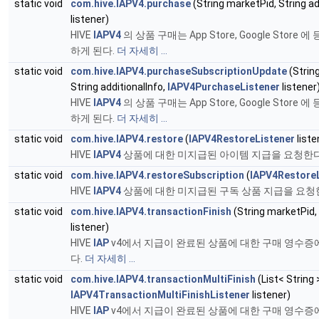
static void
com.hive.IAPV4.purchase
(String marketPid, String ad
listener)
HIVE
IAPV4
의 상품 구매는 App Store, Google Store 
하게 된다.
더 자세히 ...
static void
com.hive.IAPV4.purchaseSubscriptionUpdate
(Strin
String additionalInfo,
IAPV4PurchaseListener
listener
HIVE
IAPV4
의 상품 구매는 App Store, Google Store 
하게 된다.
더 자세히 ...
static void
com.hive.IAPV4.restore
(
IAPV4RestoreListener
liste
HIVE
IAPV4
상품에 대한 미지급된 아이템 지급을 요청한
static void
com.hive.IAPV4.restoreSubscription
(
IAPV4RestoreL
HIVE
IAPV4
상품에 대한 미지급된 구독 상품 지급을 요청
static void
com.hive.IAPV4.transactionFinish
(String marketPid,
listener)
HIVE
IAP
v4에서 지급이 완료된 상품에 대한 구매 영수증
다.
더 자세히 ...
static void
com.hive.IAPV4.transactionMultiFinish
(List< String 
IAPV4TransactionMultiFinishListener
listener)
HIVE
IAP
v4에서 지급이 완료된 상품에 대한 구매 영수증