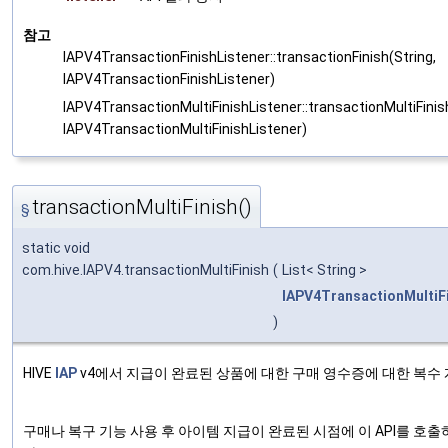
참고
IAPV4TransactionFinishListener::transactionFinish(String,
IAPV4TransactionFinishListener)
IAPV4TransactionMultiFinishListener::transactionMultiFinish
IAPV4TransactionMultiFinishListener)
transactionMultiFinish()
§
static void
com.hive.IAPV4.transactionMultiFinish
(
List< String >
IAPV4TransactionMultiFi
)
HIVE
IAP
v4에서 지급이 완료된 상품에 대한 구매 영수증에 대한 복수
구매나 복구 기능 사용 후 아이템 지급이 완료된 시점에 이 API를 호