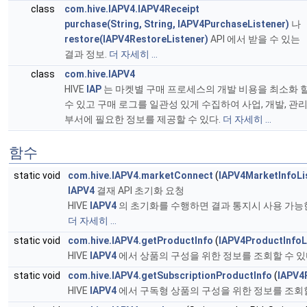
class
com.hive.IAPV4.IAPV4Receipt
purchase(String, String, IAPV4PurchaseListener)
나
restore(IAPV4RestoreListener)
API 에서 받을 수 있는
결과 정보.
더 자세히 ...
class
com.hive.IAPV4
HIVE
IAP
는 마켓별 구매 프로세스의 개발 비용을 최소화 
수 있고 구매 로그를 일관성 있게 수집하여 사업, 개발, 관
부서에 필요한 정보를 제공할 수 있다.
더 자세히 ...
함수
static void
com.hive.IAPV4.marketConnect
(
IAPV4MarketInfoLi
IAPV4
결재 API 초기화 요청
HIVE
IAPV4
의 초기화를 수행하면 결과 통지시 사용 가능
더 자세히 ...
static void
com.hive.IAPV4.getProductInfo
(
IAPV4ProductInfoL
HIVE
IAPV4
에서 상품의 구성을 위한 정보를 조회할 수 있
static void
com.hive.IAPV4.getSubscriptionProductInfo
(
IAPV4
HIVE
IAPV4
에서 구독형 상품의 구성을 위한 정보를 조회할