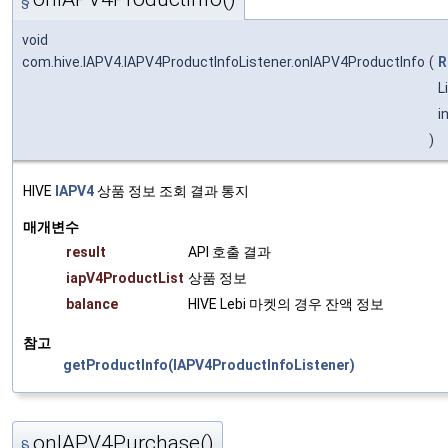
§
void
com.hive.IAPV4.IAPV4ProductInfoListener.onIAPV4ProductInfo
(
R
L
i
)
HIVE
IAPV4
상품 정보 조회 결과 통지
매개변수
result
API 호출 결과
iapV4ProductList
상품 정보
balance
HIVE Lebi 마켓의 경우 잔액 정보
참고
getProductInfo(IAPV4ProductInfoListener)
onIAPV4Purchase()
§