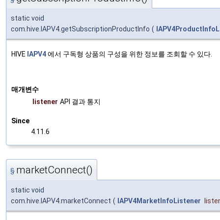
static void
com.hive.IAPV4.getSubscriptionProductInfo
(
IAPV4ProductInfoL
HIVE
IAPV4
에서 구독형 상품의 구성을 위한 정보를 조회할 수 있다.
매개변수
listener
API 결과 통지
Since
4.11.6
marketConnect()
§
static void
com.hive.IAPV4.marketConnect
(
IAPV4MarketInfoListener
liste