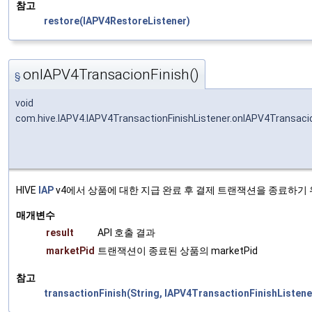
참고
restore(IAPV4RestoreListener)
onIAPV4TransacionFinish()
§
void
com.hive.IAPV4.IAPV4TransactionFinishListener.onIAPV4Transaci
HIVE
IAP
v4에서 상품에 대한 지급 완료 후 결제 트랜잭션을 종료하기 
매개변수
result
API 호출 결과
marketPid
트랜잭션이 종료된 상품의 marketPid
참고
transactionFinish(String, IAPV4TransactionFinishListene