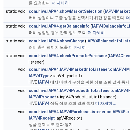
를 요청한다.
더 자세히 ...
static void
com.hive.IAPV4.showMarketSelection
(
IAPV4Market
러비 상점이나 구글 상점을 선택하기 위한 창을 띄운다.
더
static void
com.hive.IAPV4.getBalanceInfo
(
IAPV4BalanceInfoL
러비 상점일 경우 잔액 정보 조회.
더 자세히 ...
static void
com.hive.IAPV4.showCharge
(
IAPV4BalanceInfoList
러비 충전 페이지 노출
더 자세히 ...
static void
com.hive.IAPV4.checkPromotePurchase
(
IAPV4Chec
listener)
void
com.hive.IAPV4.IAPV4MarketInfoListener.onIAPV4M
IAPV4Type
> iapV4TypeList)
HIVE
IAPV4
에서 마켓의 구성을 위한 정보 조회 결과 통
void
com.hive.IAPV4.IAPV4ProductInfoListener.onIAPV4
IAPV4Product
> iapV4ProductList, int balance)
HIVE
IAPV4
상품 정보 조회 결과 통지
더 자세히 ...
void
com.hive.IAPV4.IAPV4PurchaseListener.onIAPV4Pu
IAPV4Receipt
iapV4Receipt)
상품 결제 시도 결과 통지